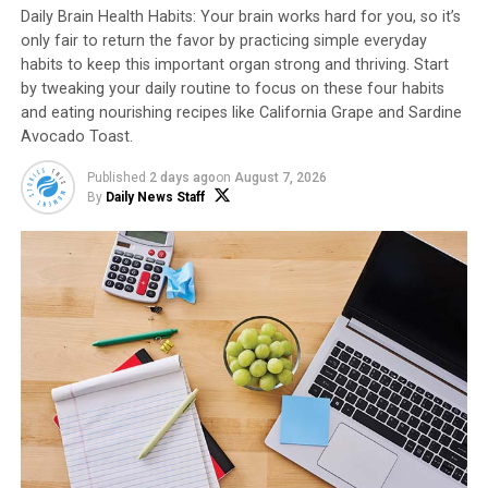
arteriopatía coronaria. Además, una persona que tuvo
Daily Brain Health Habits: Your brain works hard for you, so it’s
un accidente cerebrovascular anterior tiene un alto
only fair to return the favor by practicing simple everyday
habits to keep this important organ strong and thriving. Start
riesgo de AIT.
by tweaking your daily routine to focus on these four habits
and eating nourishing recipes like California Grape and Sardine
Los síntomas del AIT son los mismos que
los del
Avocado Toast.
accidente cerebrovascular
, solo que temporales.
Comienzan repentinamente y pueden tener alguna o
Published
2 days ago
on
August 7, 2026
todas estas características:
By
Daily News Staff
Los síntomas comienzan fuertes y luego se
desvanecen
Los síntomas suelen durar menos de una hora
Caída facial
Debilidad o entumecimiento en un lado del
cuerpo
Problemas para encontrar las palabras correctas
o dificultad para hablar